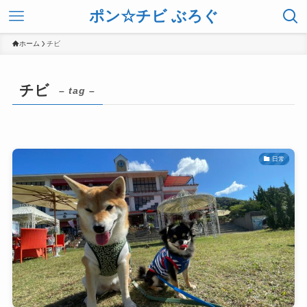
ポン☆チビ ぶろぐ
ホーム
チビ
チビ
– tag –
日常